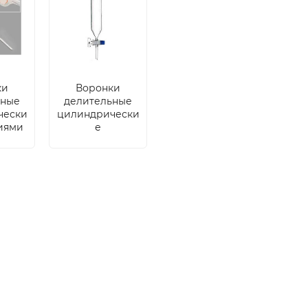
ки
Воронки
ьные
делительные
чески
цилиндрически
ниями
е