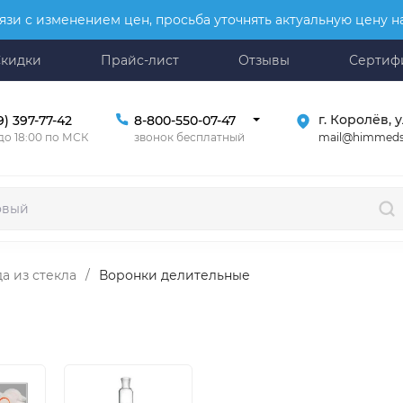
язи с изменением цен, просьба уточнять актуальную цену 
Скидки
Прайс-лист
Отзывы
Сертиф
г. Королёв, у
9) 397-77-42
8-800-550-07-47
mail@himmeds
 до 18:00 по МСК
звонок бесплатный
а из стекла
/
Воронки делительные