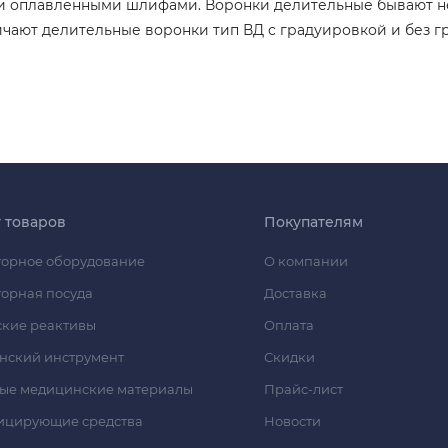
 оплавленными шлифами. Воронки делительные бывают нес
ичают делительные воронки тип ВД с градуировкой и без г
г товаров
Покупателям
орное оборудование
О компании
орная посуда
Доставка
кие реактивы
Оплата
нский инструмент
Скидки
ые медицинские материалы
Прайс-лист
ицирующие средства
Новости