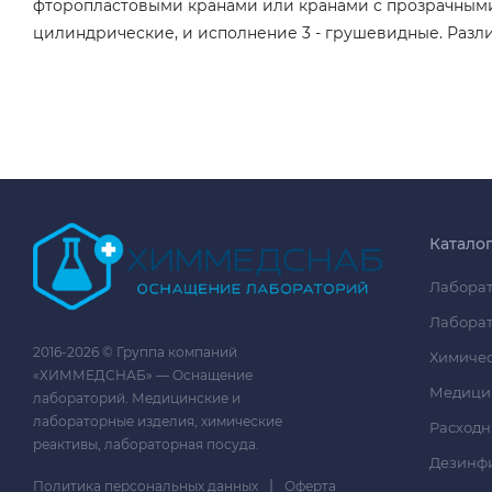
фторопластовыми кранами или кранами с прозрачными
цилиндрические, и исполнение 3 - грушевидные. Разл
Катало
Лаборат
Лаборат
2016-2026 © Группа компаний
Химичес
«ХИММЕДСНАБ» — Оснащение
Медици
лабораторий. Медицинские и
лабораторные изделия, химические
Расходн
реактивы, лабораторная посуда.
Дезинф
|
Политика персональных данных
Оферта