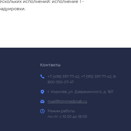
кольких исполнений: исполнение 1 -
радуировки.
Контакты
+7 (499) 397-77-42; +7 (915) 397-77-42; 8-
800-550-07-47
г. Королёв, ул. Дзержинского, д. 16/1
mail@himmedsnab.ru
Режим работы:
пн-пт: с 10:00 до 18:00