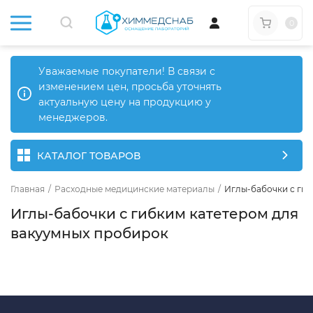
0
Уважаемые покупатели! В связи с
изменением цен, просьба уточнять
актуальную цену на продукцию у
менеджеров.
КАТАЛОГ ТОВАРОВ
Главная
/
Расходные медицинские материалы
/
Иглы-бабочки с гиб
Иглы-бабочки с гибким катетером для
вакуумных пробирок