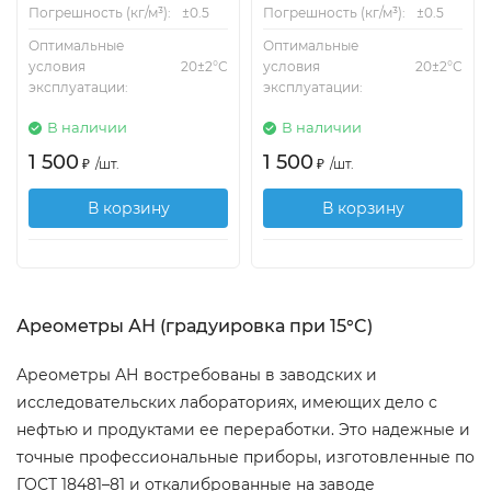
Погрешность (кг/м³):
±0.5
Погрешность (кг/м³):
±0.5
Оптимальные
Оптимальные
условия
20±2°С
условия
20±2°С
эксплуатации:
эксплуатации:
В наличии
В наличии
1 500
1 500
₽
/
шт.
₽
/
шт.
В корзину
В корзину
Ареометры АН (градуировка при 15°C)
Ареометры АН востребованы в заводских и
исследовательских лабораториях, имеющих дело с
нефтью и продуктами ее переработки. Это надежные и
точные профессиональные приборы, изготовленные по
ГОСТ 18481–81 и откалиброванные на заводе