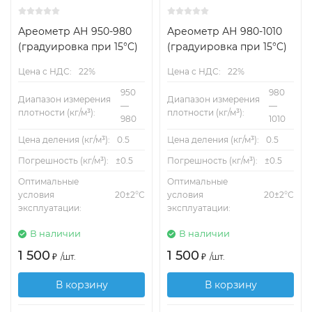
Ареометр АН 950-980
Ареометр АН 980-1010
(градуировка при 15°C)
(градуировка при 15°C)
Цена с НДС:
22%
Цена с НДС:
22%
950
980
Диапазон измерения
Диапазон измерения
—
—
плотности (кг/м³):
плотности (кг/м³):
980
1010
Цена деления (кг/м³):
0.5
Цена деления (кг/м³):
0.5
Погрешность (кг/м³):
±0.5
Погрешность (кг/м³):
±0.5
Оптимальные
Оптимальные
условия
20±2°С
условия
20±2°С
эксплуатации:
эксплуатации:
В наличии
В наличии
1 500
1 500
₽
/
шт.
₽
/
шт.
В корзину
В корзину