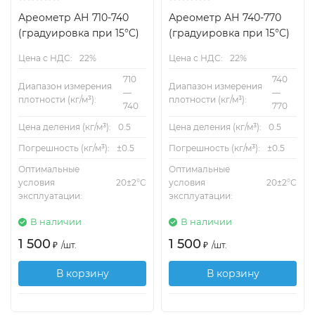
Ареометр АН 710-740
Ареометр АН 740-770
(градуировка при 15°C)
(градуировка при 15°C)
Цена с НДС:
22%
Цена с НДС:
22%
710
740
Диапазон измерения
Диапазон измерения
—
—
плотности (кг/м³):
плотности (кг/м³):
740
770
Цена деления (кг/м³):
0.5
Цена деления (кг/м³):
0.5
Погрешность (кг/м³):
±0.5
Погрешность (кг/м³):
±0.5
Оптимальные
Оптимальные
условия
20±2°С
условия
20±2°С
эксплуатации:
эксплуатации:
В наличии
В наличии
1 500
1 500
₽
/
шт.
₽
/
шт.
В корзину
В корзину