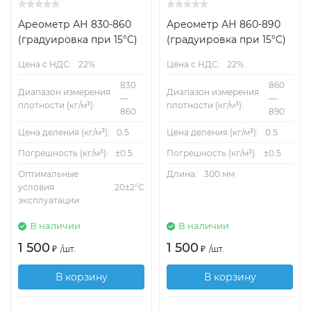
Ареометр АН 830-860
Ареометр АН 860-890
(градуировка при 15°C)
(градуировка при 15°C)
Цена с НДС:
22%
Цена с НДС:
22%
830
860
Диапазон измерения
Диапазон измерения
—
—
плотности (кг/м³):
плотности (кг/м³):
860
890
Цена деления (кг/м³):
0.5
Цена деления (кг/м³):
0.5
Погрешность (кг/м³):
±0.5
Погрешность (кг/м³):
±0.5
Оптимальные
Длина:
300 мм
условия
20±2°С
эксплуатации:
В наличии
В наличии
1 500
1 500
₽
/
шт.
₽
/
шт.
В корзину
В корзину