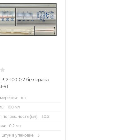
-3-2-100-0,2 без крана
1-91
мерения:
шт
ь:
100 мл
 погрешность (мл):
±0.2
ия:
0.2 мл
 штук в упаковке:
3