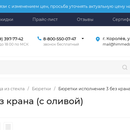
язи с изменением цен, просьба уточнять актуальную цену 
Скидки
Прайс-лист
Отзывы
Сертиф
г. Королёв, у
9) 397-77-42
8-800-550-07-47
mail@himmeds
 до 18:00 по МСК
звонок бесплатный
а из стекла
/
Бюретки
/
Бюретки исполнение 3 без крана
 крана (с оливой)