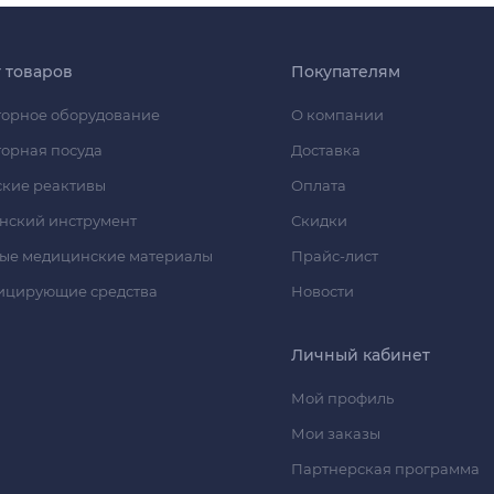
г товаров
Покупателям
орное оборудование
О компании
орная посуда
Доставка
кие реактивы
Оплата
нский инструмент
Скидки
ые медицинские материалы
Прайс-лист
ицирующие средства
Новости
Личный кабинет
Мой профиль
Мои заказы
Партнерская программа