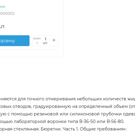
чии
0000002
шт.
мин.
корзину
шт.
1
яются для точного отмеривания небольших количеств жидк
овых отводов, градуированную на определенный объем (от 
оторую с помощью резиновой или силиконовой трубочки одев
ощью лабораторной воронки типа В-36-50 или В-56-80.
рная стеклянная. Бюретки. Часть 1. Общие требования»: