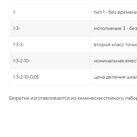
1-
тип 1 - без време
1-3-
исполнение 3 - бе
1-3-2-
второй класс точн
1-3-2-10-
номинальная вмест
1-3-2-10-0,05
цена деления шкал
Бюретки изготавливаются из химически стойкого лабора