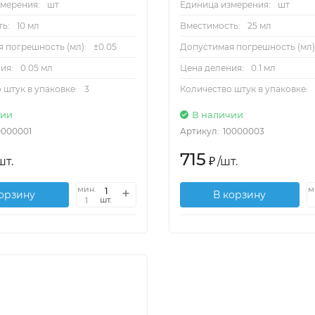
мерения:
шт
Единица измерения:
шт
ь:
10 мл
Вместимость:
25 мл
 погрешность (мл):
±0.05
Допустимая погрешность (мл)
ия:
0.05 мл
Цена деления:
0.1 мл
 штук в упаковке:
3
Количество штук в упаковке:
чии
В наличии
0000001
Артикул:
10000003
715
шт.
₽
/
шт.
мин.
м
корзину
В корзину
шт.
1