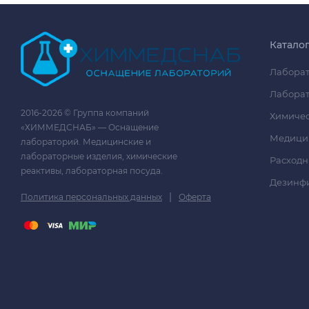
Катало
Лаборат
Лаборат
2016-2026 © Группа компаний
Химичес
«ХИММЕДСНАБ» — Оснащение
Медици
лабораторий. Медицинские и
лабораторные изделия, химические
Расходн
реактивы, лабораторная посуда.
Дезинф
|
Политика персональных данных
Оферта