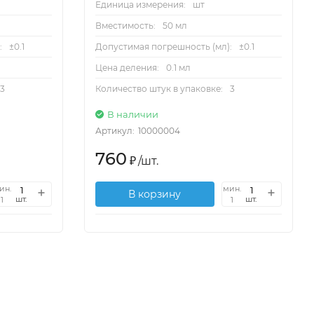
Единица измерения:
шт
Вместимость:
50 мл
:
±0.1
Допустимая погрешность (мл):
±0.1
Цена деления:
0.1 мл
3
Количество штук в упаковке:
3
В наличии
Артикул:
10000004
760
₽
/
шт.
ин.
мин.
В корзину
шт.
шт.
1
1