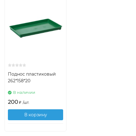
Поднос пластиковый
262*158*20
В наличии
200
₽
/
шт.
В корзину