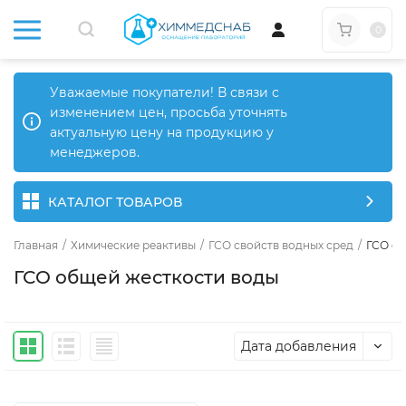
0
Уважаемые покупатели! В связи с
изменением цен, просьба уточнять
актуальную цену на продукцию у
менеджеров.
КАТАЛОГ ТОВАРОВ
Главная
/
Химические реактивы
/
ГСО свойств водных сред
/
ГСО об
ГСО общей жесткости воды
Дата добавления