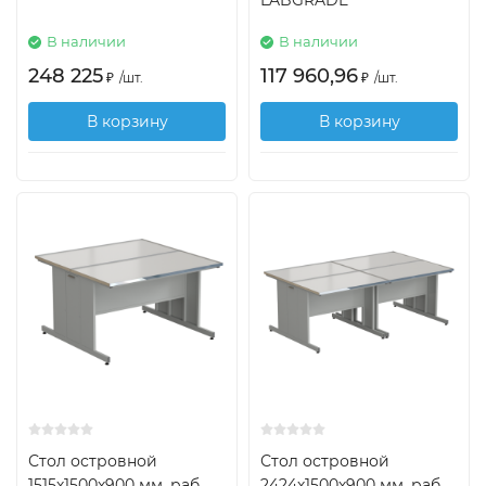
LABGRADE
В наличии
В наличии
248 225
117 960,96
₽
/
шт.
₽
/
шт.
В корзину
В корзину
Стол островной
Стол островной
1515х1500х900 мм, раб.
2424х1500х900 мм, раб.