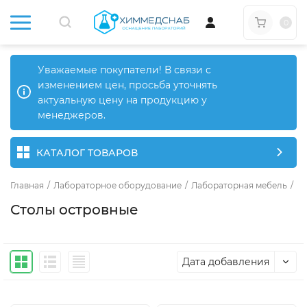
0
Уважаемые покупатели! В связи с
изменением цен, просьба уточнять
актуальную цену на продукцию у
менеджеров.
КАТАЛОГ ТОВАРОВ
Главная
/
Лабораторное оборудование
/
Лабораторная мебель
/
Ла
Столы островные
Дата добавления