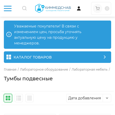
0
Уважаемые покупатели! В связи с
изменением цен, просьба уточнять
актуальную цену на продукцию у
менеджеров.
КАТАЛОГ ТОВАРОВ
Главная
/
Лабораторное оборудование
/
Лабораторная мебель
/
Ла
Тумбы подвесные
Дата добавления