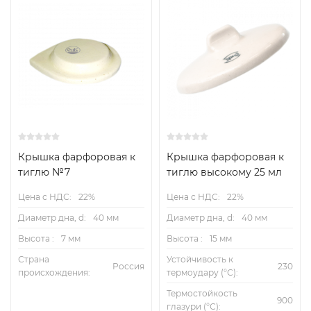
Крышка фарфоровая к
Крышка фарфоровая к
тиглю №7
тиглю высокому 25 мл
Цена с НДС:
22%
Цена с НДС:
22%
Диаметр дна, d:
40 мм
Диаметр дна, d:
40 мм
Высота :
7 мм
Высота :
15 мм
Страна
Устойчивость к
Россия
230
происхождения:
термоудару (°С):
Термостойкость
900
глазури (°С):