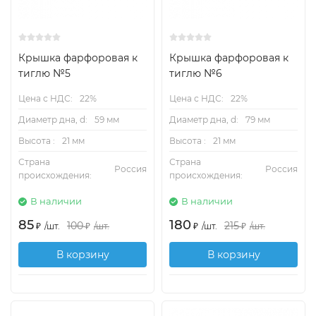
Крышка фарфоровая к
Крышка фарфоровая к
тиглю №5
тиглю №6
Цена с НДС:
22%
Цена с НДС:
22%
Диаметр дна, d:
59 мм
Диаметр дна, d:
79 мм
Высота :
21 мм
Высота :
21 мм
Страна
Страна
Россия
Россия
происхождения:
происхождения:
В наличии
В наличии
85
180
100
215
₽
/
шт.
₽
/
шт.
₽
/
шт.
₽
/
шт.
В корзину
В корзину