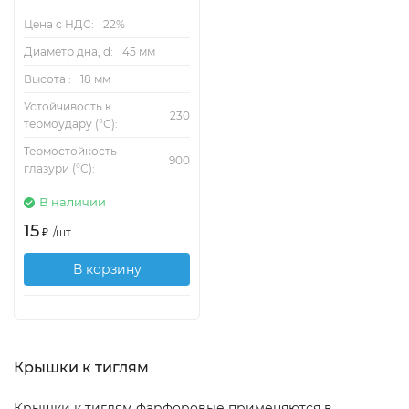
Цена с НДС:
22%
Диаметр дна, d:
45 мм
Высота :
18 мм
Устойчивость к
230
термоудару (°С):
Термостойкость
900
глазури (°С):
В наличии
15
₽
/
шт.
В корзину
Крышки к тиглям
Крышки к тиглям фарфоровые применяются в