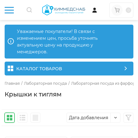
0
Уважаемые покупатели! В связи с
изменением цен, просьба уточнять
актуальную цену на продукцию у
менеджеров.
КАТАЛОГ ТОВАРОВ
Главная
/
Лабораторная посуда
/
Лабораторная посуда из фарфора
Крышки к тиглям
Дата добавления