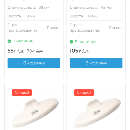
Диаметр дна, d:
38 мм
Диаметр дна, d:
48 мм
Высота :
18 мм
Высота :
18 мм
Страна
Страна
Россия
Россия
происхождения:
происхождения:
В наличии
В наличии
55
105
70
₽
/
шт.
₽
/
шт.
₽
/
шт.
В корзину
В корзину
Скидка!
Скидка!