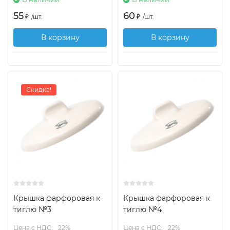
55
60
₽
/
шт.
₽
/
шт.
В корзину
В корзину
Скидка!
Крышка фарфоровая к
Крышка фарфоровая к
тиглю №3
тиглю №4
Цена с НДС:
22%
Цена с НДС:
22%