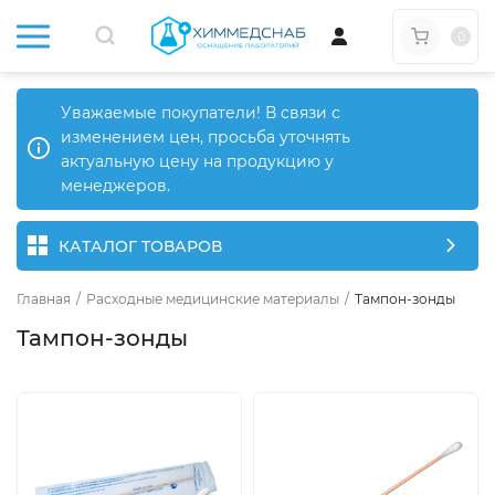
0
Уважаемые покупатели! В связи с
изменением цен, просьба уточнять
актуальную цену на продукцию у
менеджеров.
КАТАЛОГ ТОВАРОВ
Главная
/
Расходные медицинские материалы
/
Тампон-зонды
Тампон-зонды