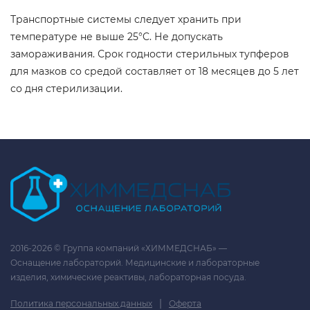
Транспортные системы следует хранить при
температуре не выше 25°C. Не допускать
замораживания. Срок годности стерильных тупферов
для мазков со средой составляет от 18 месяцев до 5 лет
со дня стерилизации.
2016-2026 © Группа компаний «ХИММЕДСНАБ» —
Оснащение лабораторий. Медицинские и лабораторные
изделия, химические реактивы, лабораторная посуда.
|
Политика персональных данных
Оферта