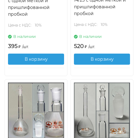
14/23 с одной меткой и
с одной меткой и
пришлифованной
пришлифованной
пробкой
пробкой
Цена с НДС:
10%
Цена с НДС:
10%
В наличии
В наличии
395
520
₽
/
шт.
₽
/
шт.
В корзину
В корзину