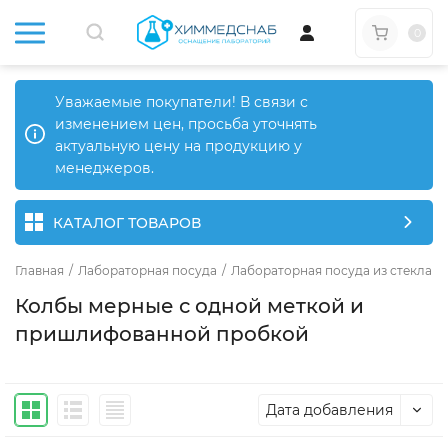
0
Уважаемые покупатели! В связи с
изменением цен, просьба уточнять
актуальную цену на продукцию у
менеджеров.
КАТАЛОГ ТОВАРОВ
Главная
/
Лабораторная посуда
/
Лабораторная посуда из стекла
/
Колбы мерные с одной меткой и
пришлифованной пробкой
Дата добавления