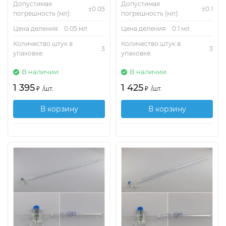
Допустимая
Допустимая
±0.05
±0.1
погрешность (мл):
погрешность (мл):
Цена деления:
0.05 мл
Цена деления:
0.1 мл
Количество штук в
Количество штук в
3
3
упаковке:
упаковке:
В наличии
В наличии
1 395
1 425
₽
/
шт.
₽
/
шт.
В корзину
В корзину