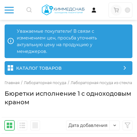
0
Уважаемые покупатели! В связи с
изменением цен, просьба уточнять
актуальную цену на продукцию у
менеджеров.
КАТАЛОГ ТОВАРОВ
Главная
/
Лабораторная посуда
/
Лабораторная посуда из стекла
/
Бюретки исполнение 1 с одноходовым
краном
Дата добавления