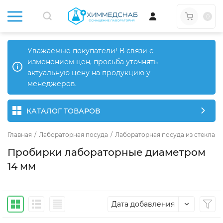
0
Уважаемые покупатели! В связи с
изменением цен, просьба уточнять
актуальную цену на продукцию у
менеджеров.
КАТАЛОГ ТОВАРОВ
Главная
/
Лабораторная посуда
/
Лабораторная посуда из стекла
/
Пробирки лабораторные диаметром
14 мм
Дата добавления