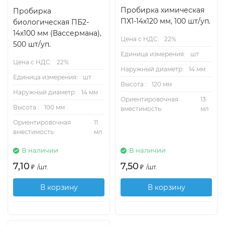
Пробирка химическая
Пробирка
ПХ1-14х120 мм, 100 шт/уп.
биологическая ПБ2-
14х100 мм (Вассермана),
Цена с НДС:
22%
500 шт/уп.
Единица измерения:
шт
Цена с НДС:
22%
Наружный диаметр:
14 мм
Единица измерения:
шт
Высота :
120 мм
Наружный диаметр:
14 мм
Ориентировочная
13
Высота :
100 мм
вместимость:
мл
Ориентировочная
11
вместимость:
мл
В наличии
В наличии
7,10
7,50
₽
/
шт.
₽
/
шт.
В корзину
В корзину