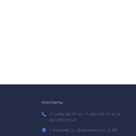
Контакты
+7 (499) 397-77-42; +7 (915) 397-77-42; 8-
800-550-07-47
г. Королёв, ул. Дзержинского, д. 16/1