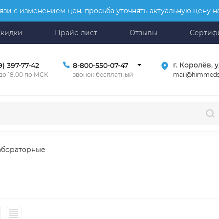
язи с изменением цен, просьба уточнять актуальную цену 
Скидки
Прайс-лист
Отзывы
Сертиф
г. Королёв, у
9) 397-77-42
8-800-550-07-47
mail@himmeds
 до 18:00 по МСК
звонок бесплатный
абораторные