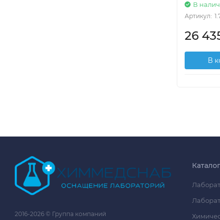
В нали
Артикул:
1
26 43
В 
Катало
Лаборат
Лаборат
2016-2026 © Группа компаний
Химичес