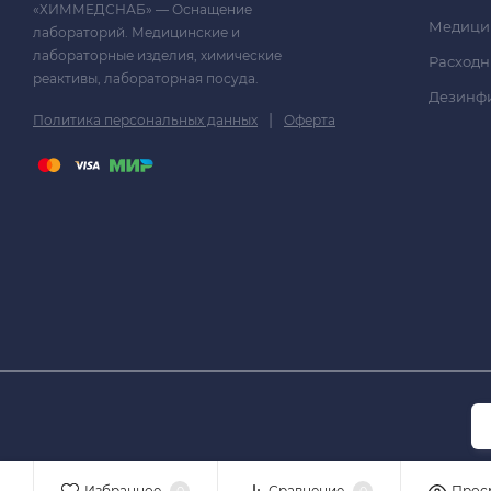
«ХИММЕДСНАБ» — Оснащение
Медици
лабораторий. Медицинские и
лабораторные изделия, химические
Расходн
реактивы, лабораторная посуда.
Дезинф
|
Политика персональных данных
Оферта
Избранное
Сравнение
Прос