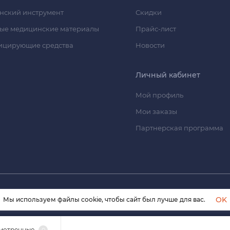
нский инструмент
Скидки
ые медицинские материалы
Прайс-лист
ицирующие средства
Новости
Личный кабинет
Мой профиль
Мои заказы
Партнерская программа
© 2026 himmedsnab.ru. Все права защищены
OK
Мы используем файлы cookie, чтобы сайт был лучше для вас.
мотренные