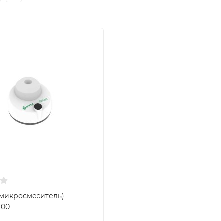
(микросмеситель)
200