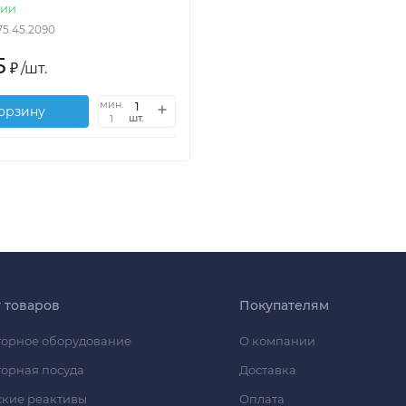
чии
.75.45.2090
5
₽
/
шт.
мин.
корзину
шт.
1
г товаров
Покупателям
орное оборудование
О компании
орная посуда
Доставка
кие реактивы
Оплата