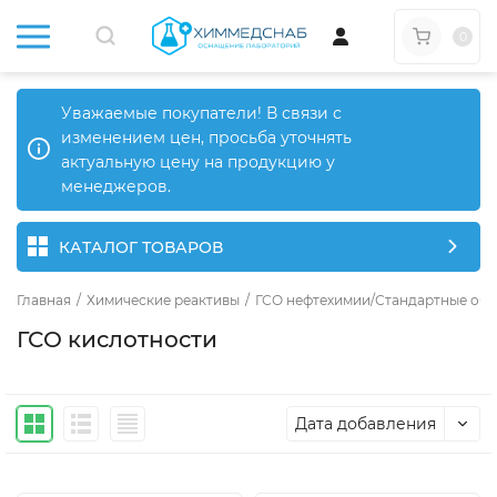
0
Уважаемые покупатели! В связи с
изменением цен, просьба уточнять
актуальную цену на продукцию у
менеджеров.
КАТАЛОГ ТОВАРОВ
Главная
/
Химические реактивы
/
ГСО нефтехимии/Стандартные обр
ГСО кислотности
Дата добавления