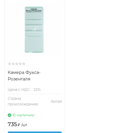
Камера Фукса-
Розенталя
Цена с НДС:
22%
Страна
Китай
происхождения:
В наличии
735
₽
/
шт.