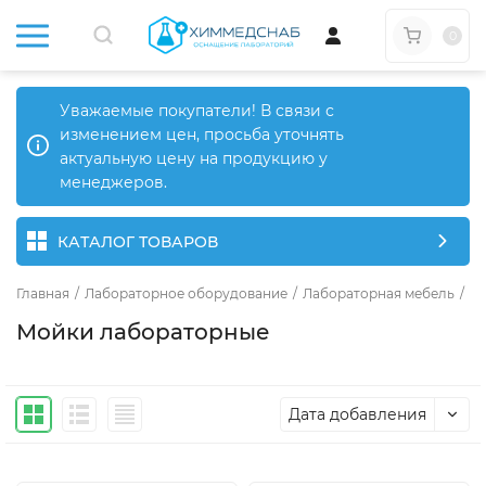
0
Уважаемые покупатели! В связи с
изменением цен, просьба уточнять
актуальную цену на продукцию у
менеджеров.
КАТАЛОГ ТОВАРОВ
Главная
/
Лабораторное оборудование
/
Лабораторная мебель
/
Ла
Мойки лабораторные
Дата добавления