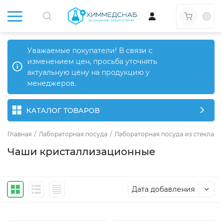
0
Уважаемые покупатели! В связи с
изменением цен, просьба уточнять
актуальную цену на продукцию у
менеджеров.
КАТАЛОГ ТОВАРОВ
Главная
/
Лабораторная посуда
/
Лабораторная посуда из стекла
/
Чаши кристаллизационные
Дата добавления