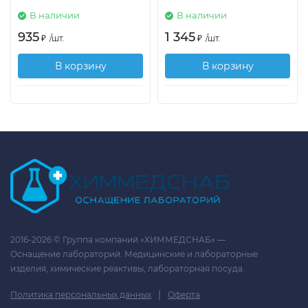
В наличии
В наличии
935
1 345
₽
/
шт.
₽
/
шт.
В корзину
В корзину
2016-2026 © Группа компаний «ХИММЕДСНАБ» —
Оснащение лабораторий. Медицинские и лабораторные
изделия, химические реактивы, лабораторная посуда.
|
Политика персональных данных
Оферта