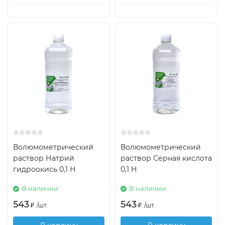
Волюмометрический
Волюмометрический
раствор Натрий
раствор Серная кислота
гидроокись 0,1 Н
0,1 Н
В наличии
В наличии
543
543
₽
/
шт.
₽
/
шт.