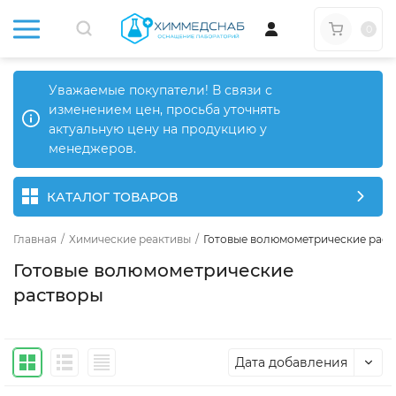
0
Уважаемые покупатели! В связи с
изменением цен, просьба уточнять
актуальную цену на продукцию у
менеджеров.
КАТАЛОГ ТОВАРОВ
Главная
/
Химические реактивы
/
Готовые волюмометрические раст
Готовые волюмометрические
растворы
Дата добавления