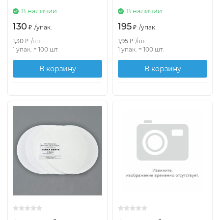
В наличии
В наличии
130
195
₽
/
упак.
₽
/
упак.
1,30
₽
/
шт.
1,95
₽
/
шт.
1 упак.
=
100
шт.
1 упак.
=
100
шт.
В корзину
В корзину