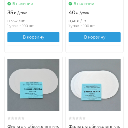
В наличии
В наличии
35
40
₽
/
упак.
₽
/
упак.
0,35
₽
/
шт.
0,40
₽
/
шт.
1 упак.
=
100
шт.
1 упак.
=
100
шт.
В корзину
В корзину
Фильтры обеззоленные,
Фильтры обеззоленные,