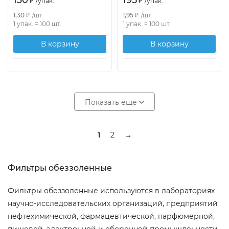
130
195
₽
/
упак.
₽
/
упак.
1,30
₽
/
шт.
1,95
₽
/
шт.
1 упак.
=
100
шт.
1 упак.
=
100
шт.
В корзину
В корзину
Показать еще
1
2
→
Фильтры обеззоленные
Фильтры обеззоленные используются в лабораториях
научно-исследовательских организаций, предприятий
нефтехимической, фармацевтической, парфюмерной,