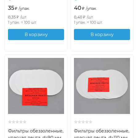
35
40
₽
/
упак.
₽
/
упак.
0,35
₽
/
шт.
0,40
₽
/
шт.
1 упак.
=
100
шт.
1 упак.
=
100
шт.
В корзину
В корзину
Фильтры обеззоленные,
Фильтры обеззоленные,
красная лента, d=90 мм,
красная лента, d=110 мм,