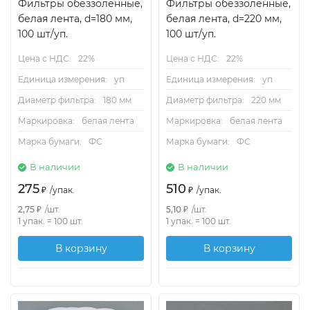
Фильтры обеззоленные,
Фильтры обеззоленные,
белая лента, d=180 мм,
белая лента, d=220 мм,
100 шт/уп.
100 шт/уп.
Цена с НДС:
22%
Цена с НДС:
22%
Единица измерения:
уп
Единица измерения:
уп
Диаметр фильтра:
180 мм
Диаметр фильтра:
220 мм
Маркировка:
белая лента
Маркировка:
белая лента
Марка бумаги:
ФС
Марка бумаги:
ФС
В наличии
В наличии
275
510
₽
/
упак.
₽
/
упак.
2,75
₽
/
шт.
5,10
₽
/
шт.
1 упак.
=
100
шт.
1 упак.
=
100
шт.
В корзину
В корзину