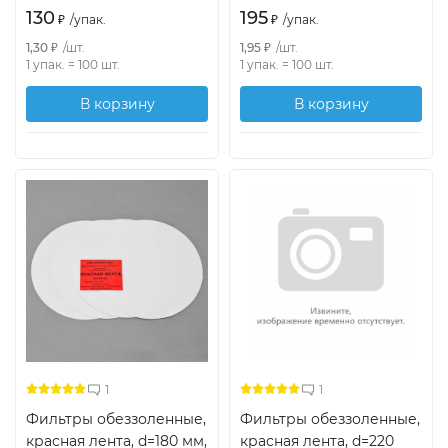
130
195
₽
/
упак.
₽
/
упак.
1,30
₽
/
шт.
1,95
₽
/
шт.
1 упак.
=
100
шт.
1 упак.
=
100
шт.
В корзину
В корзину
1
1
Фильтры обеззоленные,
Фильтры обеззоленные,
красная лента, d=180 мм,
красная лента, d=220