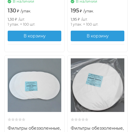
В наличии
В наличии
130
195
₽
/
упак.
₽
/
упак.
1,30
₽
/
шт.
1,95
₽
/
шт.
1 упак.
=
100
шт.
1 упак.
=
100
шт.
В корзину
В корзину
Фильтры обеззоленные,
Фильтры обеззоленные,