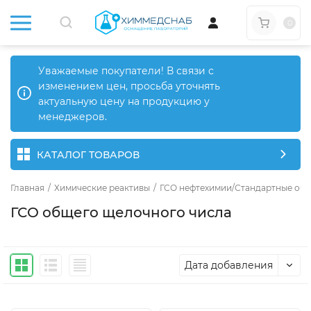
0
Уважаемые покупатели! В связи с
изменением цен, просьба уточнять
актуальную цену на продукцию у
менеджеров.
КАТАЛОГ ТОВАРОВ
Главная
/
Химические реактивы
/
ГСО нефтехимии/Стандартные обр
ГСО общего щелочного числа
Дата добавления