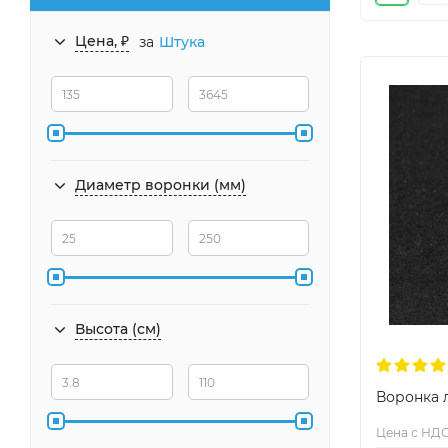
Цена, ₽
за
Штука
Диаметр воронки (мм)
Высота (см)
Воронка 
Цена с НДС