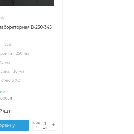
лабораторная В-250-345
:
22%
ронки:
250 мм
45 мм
сика:
30 мм
стекло ХС1
чии
0000511
₽
/
шт.
мин.
корзину
шт.
1