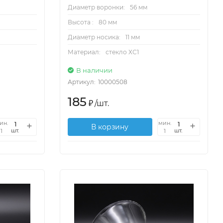
Диаметр воронки:
56 мм
Высота :
80 мм
Диаметр носика:
11 мм
Материал:
стекло ХС1
В наличии
Артикул:
10000508
185
₽
/
шт.
ин.
мин.
В корзину
шт.
шт.
1
1