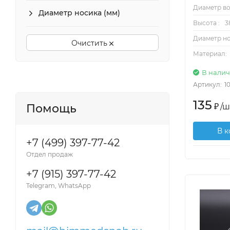
Диаметр во
Диаметр носика (мм)
Высота :
3
Диаметр но
Очистить
Материал:
В нали
Артикул:
1
135
₽
/
ш
Помощь
В 
+7 (499) 397-77-42
Отдел продаж
+7 (915) 397-77-42
Telegram, WhatsApp