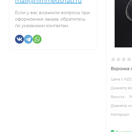
mail@himmedsnab.ru
Если у вас возникли вопросы при
оформлении заказа, обратитесь
по указанным контактам.
Воронка л
Цена с НДС
Диаметр во
Высота :
1
Диаметр но
Материал:
В нали