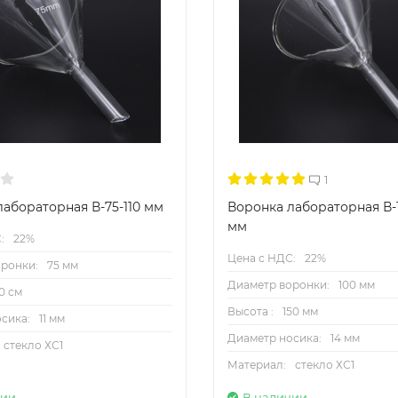
1
абораторная В-75-110 мм
Воронка лабораторная В-1
мм
:
22%
Цена с НДС:
22%
ронки:
75 мм
Диаметр воронки:
100 мм
10 см
Высота :
150 мм
сика:
11 мм
Диаметр носика:
14 мм
стекло ХС1
Материал:
стекло ХС1
чии
В наличии