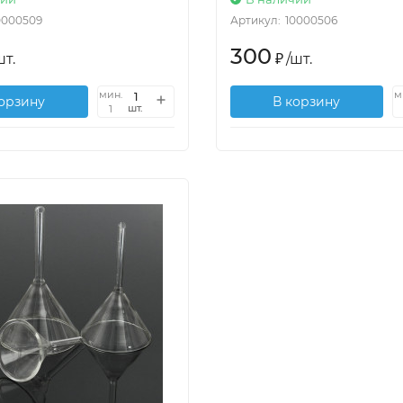
0000509
Артикул:
10000506
300
шт.
₽
/
шт.
мин.
м
корзину
В корзину
шт.
1