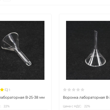
1
лабораторная В-25-38 мм
Воронка лабораторная В-
:
22%
Цена с НДС:
22%