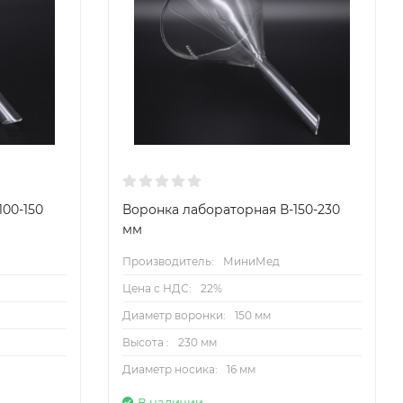
00-150
Воронка лабораторная В-150-230
мм
Производитель:
МиниМед
Цена с НДС:
22%
Диаметр воронки:
150 мм
Высота :
230 мм
Диаметр носика:
16 мм
В наличии