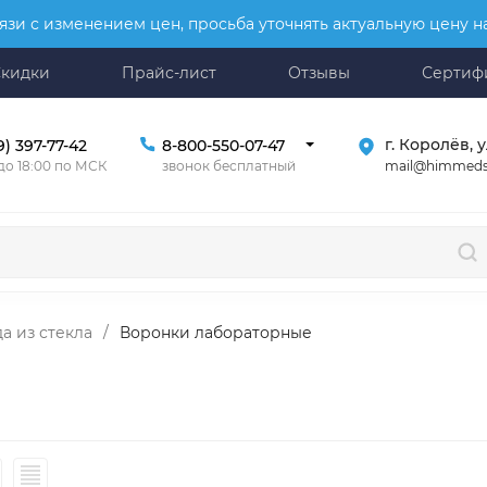
язи с изменением цен, просьба уточнять актуальную цену 
Скидки
Прайс-лист
Отзывы
Сертиф
г. Королёв, у
9) 397-77-42
8-800-550-07-47
mail@himmeds
 до 18:00 по МСК
звонок бесплатный
а из стекла
/
Воронки лабораторные