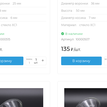
ронки:
25 мм
Диаметр воронки:
36 мм
8 мм
Высота :
50 мм
сика:
6 мм
Диаметр носика:
7 мм
стекло ХС1
Материал:
стекло ХС1
чии
В наличии
0000515
Артикул:
10000507
135
т.
₽
/
шт.
мин.
м
корзину
В корзину
шт.
1