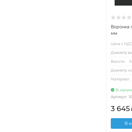
Воронка 
мм
Цена с НДС
Диаметр во
Высота :
3
Диаметр но
Материал:
В нали
Артикул:
1
3 645
В 