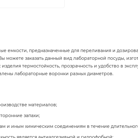
ые емкости, предназначенные для переливания и дозирова
Вы можете заказать данный вид лабораторной посуды, изго
 изделия термостойкость, прозрачность и удобство в экспл
авлены лабораторные воронки разных диаметров.
роизводстве материалов;
торонние запахи;
вам и иным химическим соединениям в течение длительног
хность является антиадгезивной и гидрофобной;