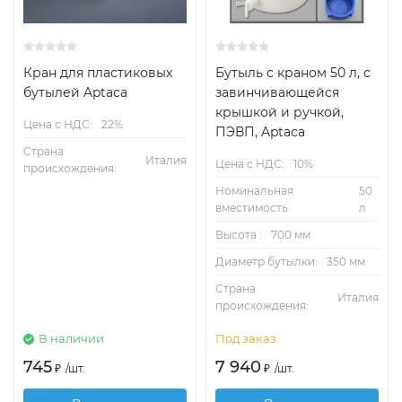
Кран для пластиковых
Бутыль с краном 50 л, с
бутылей Aptaca
завинчивающейся
крышкой и ручкой,
Цена с НДС:
22%
ПЭВП, Aptaca
Страна
Италия
Цена с НДС:
10%
происхождения:
Номинальная
50
вместимость:
л
Высота :
700 мм
Диаметр бутылки:
350 мм
Страна
Италия
происхождения:
В наличии
Под заказ
745
7 940
₽
/
шт.
₽
/
шт.