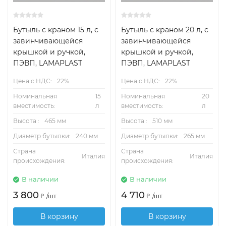
Бутыль с краном 15 л, с
Бутыль с краном 20 л, с
завинчивающейся
завинчивающейся
крышкой и ручкой,
крышкой и ручкой,
ПЭВП, LAMAPLAST
ПЭВП, LAMAPLAST
Цена с НДС:
22%
Цена с НДС:
22%
Номинальная
15
Номинальная
20
вместимость:
л
вместимость:
л
Высота :
465 мм
Высота :
510 мм
Диаметр бутылки:
240 мм
Диаметр бутылки:
265 мм
Страна
Страна
Италия
Италия
происхождения:
происхождения:
В наличии
В наличии
3 800
4 710
₽
/
шт.
₽
/
шт.
В корзину
В корзину