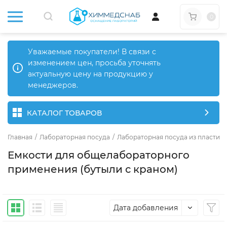
0
Уважаемые покупатели! В связи с
изменением цен, просьба уточнять
актуальную цену на продукцию у
менеджеров.
КАТАЛОГ ТОВАРОВ
Главная
/
Лабораторная посуда
/
Лабораторная посуда из пластика
Емкости для общелабораторного
применения (бутыли с краном)
Дата добавления