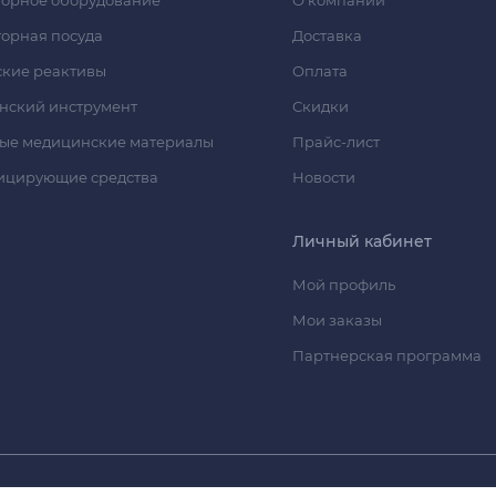
орная посуда
Доставка
кие реактивы
Оплата
нский инструмент
Скидки
ые медицинские материалы
Прайс-лист
ицирующие средства
Новости
Личный кабинет
Мой профиль
Мои заказы
Партнерская программа