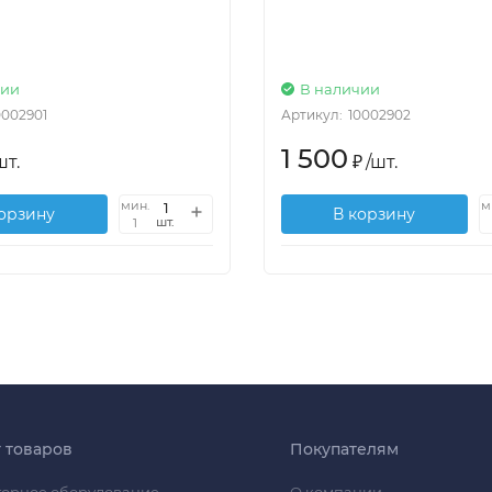
чии
В наличии
0002901
Артикул:
10002902
1 500
шт.
₽
/
шт.
мин.
м
корзину
В корзину
шт.
1
г товаров
Покупателям
орное оборудование
О компании