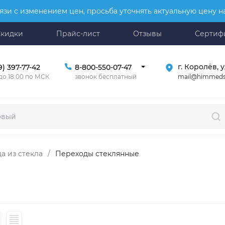
язи с изменением цен, просьба уточнять актуальную цену 
Скидки
Прайс-лист
Отзывы
Сертиф
г. Королёв, у
9) 397-77-42
8-800-550-07-47
mail@himmeds
 до 18:00 по МСК
звонок бесплатный
а из стекла
/
Переходы стеклянные