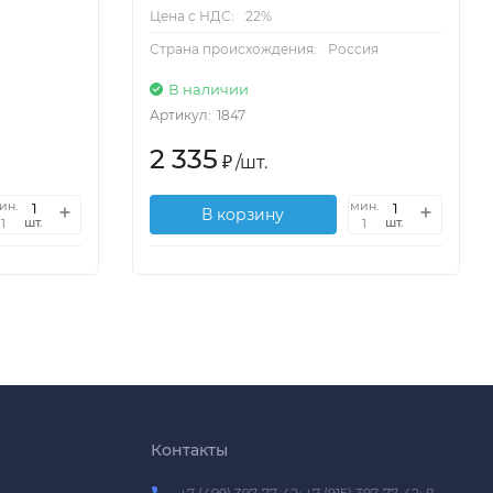
Цена с НДС:
22%
Страна происхождения:
Россия
В наличии
Артикул:
1847
2 335
₽
/
шт.
ин.
мин.
В корзину
шт.
шт.
1
1
Контакты