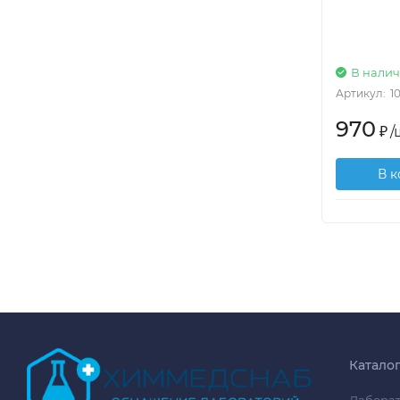
В нали
Артикул:
1
970
₽
/
В 
Катало
Лаборат