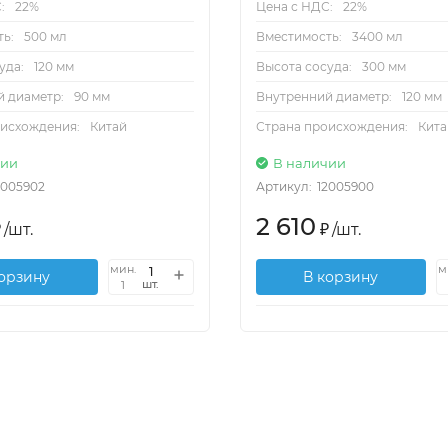
:
22%
Цена с НДС:
22%
ь:
500 мл
Вместимость:
3400 мл
уда:
120 мм
Высота сосуда:
300 мм
 диаметр:
90 мм
Внутренний диаметр:
120 мм
оисхождения:
Китай
Страна происхождения:
Кита
чии
В наличии
2005902
Артикул:
12005900
2 610
₽
/
шт.
₽
/
шт.
мин.
м
корзину
В корзину
шт.
1