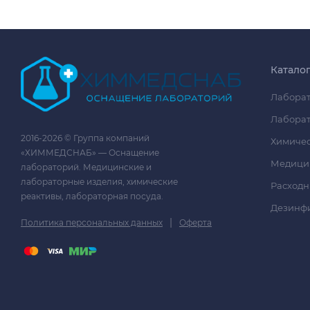
Катало
Лаборат
Лаборат
2016-2026 © Группа компаний
Химичес
«ХИММЕДСНАБ» — Оснащение
Медици
лабораторий. Медицинские и
лабораторные изделия, химические
Расходн
реактивы, лабораторная посуда.
Дезинф
|
Политика персональных данных
Оферта