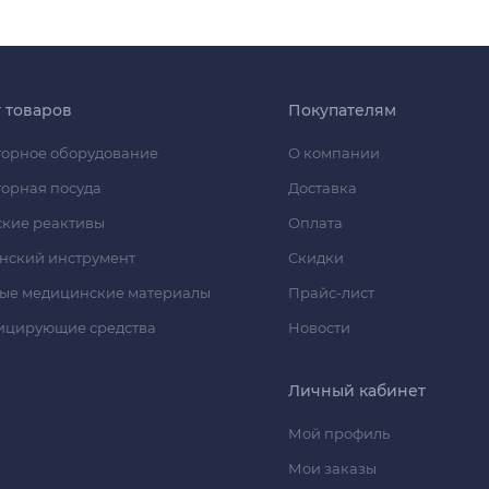
г товаров
Покупателям
орное оборудование
О компании
орная посуда
Доставка
кие реактивы
Оплата
нский инструмент
Скидки
ые медицинские материалы
Прайс-лист
ицирующие средства
Новости
Личный кабинет
Мой профиль
Мои заказы