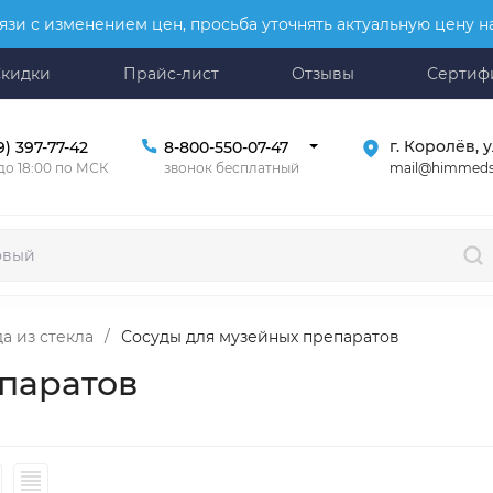
язи с изменением цен, просьба уточнять актуальную цену 
Скидки
Прайс-лист
Отзывы
Сертиф
г. Королёв, у
9) 397-77-42
8-800-550-07-47
mail@himmeds
 до 18:00 по МСК
звонок бесплатный
а из стекла
/
Сосуды для музейных препаратов
паратов