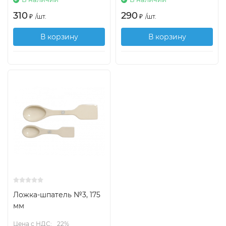
310
290
₽
/
шт.
₽
/
шт.
В корзину
В корзину
Ложка-шпатель №3, 175
мм
Цена с НДС:
22%