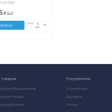
.75.45.0165
5
₽
/
шт.
мин.
корзину
шт.
1
г товаров
Покупателям
орное оборудование
О компании
орная посуда
Доставка
кие реактивы
Оплата