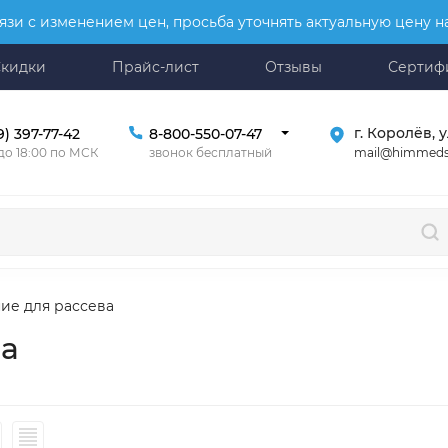
язи с изменением цен, просьба уточнять актуальную цену 
Скидки
Прайс-лист
Отзывы
Сертиф
г. Королёв, у
9) 397-77-42
8-800-550-07-47
mail@himmeds
 до 18:00 по МСК
звонок бесплатный
ие для рассева
ва