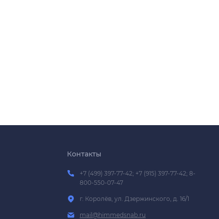
Контакты
+7 (499) 397-77-42; +7 (915) 397-77-42; 8-
800-550-07-47
г. Королёв, ул. Дзержинского, д. 16/1
mail@himmedsnab.ru