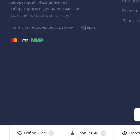
Медици
лабораторий. Медицинские и
лабораторные изделия, химические
Расходн
реактивы, лабораторная посуда.
Дезинф
|
Политика персональных данных
Оферта
Избранное
Сравнение
Прос
0
0