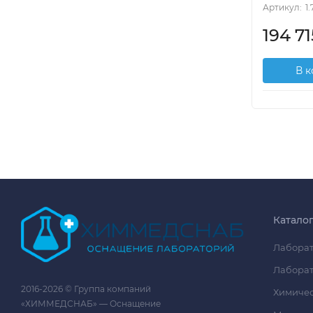
Артикул:
1
194 71
В 
Катало
Лаборат
Лаборат
2016-2026 © Группа компаний
Химичес
«ХИММЕДСНАБ» — Оснащение