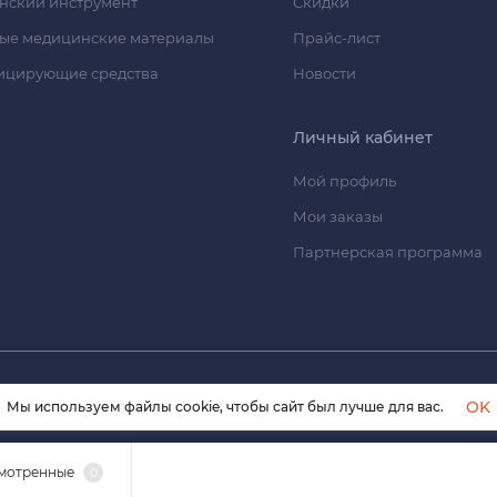
нский инструмент
Скидки
ые медицинские материалы
Прайс-лист
ицирующие средства
Новости
Личный кабинет
Мой профиль
Мои заказы
Партнерская программа
© 2026 himmedsnab.ru. Все права защищены
OK
Мы используем файлы cookie, чтобы сайт был лучше для вас.
мотренные
0