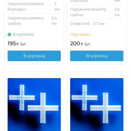
бороздки:
мм
Наружный диаметр
3
бороздки:
мм
Наружный диаметр
5.6
гребня:
мм
Наружный диаметр
3.4
гребня:
мм
Отверстие:
2.7 мм
В наличии
Под заказ
195
200
₽
/
шт.
₽
/
шт.
В корзину
В корзину