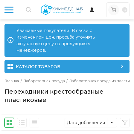
0
Уважаемые покупатели! В связи с
изменением цен, просьба уточнять
актуальную цену на продукцию у
менеджеров.
КАТАЛОГ ТОВАРОВ
Главная
/
Лабораторная посуда
/
Лабораторная посуда из пластика
Переходники крестообразные
пластиковые
Дата добавления