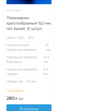
Переходник
крестообразный 15,0 мм,
п/п, Kartell, 10 шт/уп.
Цена с НДС:
22%
Номинальный
15
наружный диаметр:
мм
Наружный диаметр
14.3
бороздки:
мм
Наружный диаметр
15.4
гребня:
мм
Отверстие:
11.6 мм
Под заказ
280
₽
/
шт.
В корзину