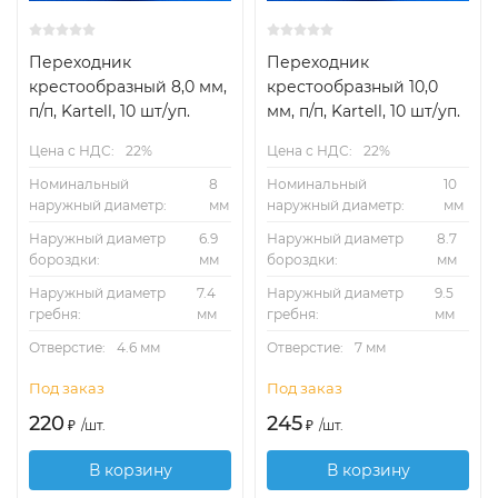
Переходник
Переходник
крестообразный 8,0 мм,
крестообразный 10,0
п/п, Kartell, 10 шт/уп.
мм, п/п, Kartell, 10 шт/уп.
Цена с НДС:
22%
Цена с НДС:
22%
Номинальный
8
Номинальный
10
наружный диаметр:
мм
наружный диаметр:
мм
Наружный диаметр
6.9
Наружный диаметр
8.7
бороздки:
мм
бороздки:
мм
Наружный диаметр
7.4
Наружный диаметр
9.5
гребня:
мм
гребня:
мм
Отверстие:
4.6 мм
Отверстие:
7 мм
Под заказ
Под заказ
220
245
₽
/
шт.
₽
/
шт.
В корзину
В корзину