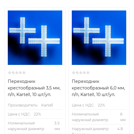
Переходник
Переходник
крестообразный 3,5 мм,
крестообразный 6,0 мм,
п/п, Kartell, 10 шт/уп.
п/п, Kartell, 10 шт/уп.
Производитель:
Kartell
Цена с НДС:
22%
Цена с НДС:
22%
Номинальный
6
наружный диаметр:
мм
Номинальный
3.5
наружный диаметр:
мм
Наружный диаметр
4.8