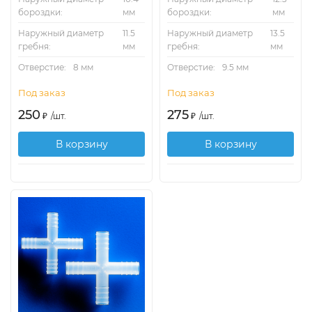
бороздки:
мм
бороздки:
мм
Наружный диаметр
11.5
Наружный диаметр
13.5
гребня:
мм
гребня:
мм
Отверстие:
8 мм
Отверстие:
9.5 мм
Под заказ
Под заказ
250
275
₽
/
шт.
₽
/
шт.
В корзину
В корзину