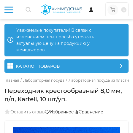
0
Уважаемые покупатели! В связи с
изменением цен, просьба уточнять
актуальную цену на продукцию у
менеджеров.
КАТАЛОГ ТОВАРОВ
Главная
/
Лабораторная посуда
/
Лабораторная посуда из пластика
Переходник крестообразный 8,0 мм,
п/п, Kartell, 10 шт/уп.
Оставить отзыв
Избранное
Сравнение