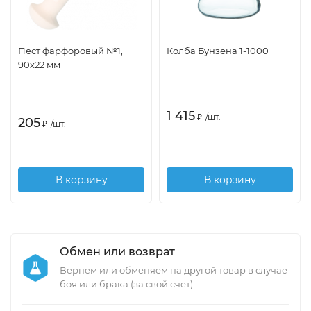
Пест фарфоровый №1,
Колба Бунзена 1-1000
90х22 мм
1 415
₽
/
шт.
205
₽
/
шт.
В корзину
В корзину
Обмен или возврат
Вернем или обменяем на другой товар в случае
боя или брака (за свой счет).