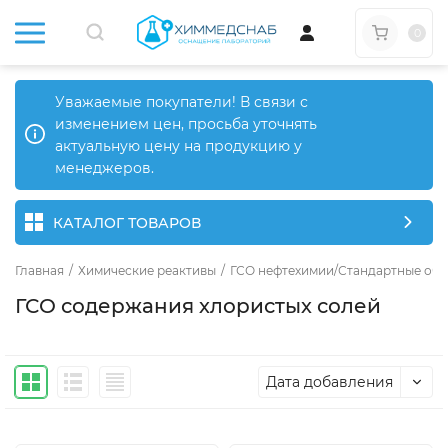
0
Уважаемые покупатели! В связи с
изменением цен, просьба уточнять
актуальную цену на продукцию у
менеджеров.
КАТАЛОГ ТОВАРОВ
Главная
/
Химические реактивы
/
ГСО нефтехимии/Стандартные обр
ГСО содержания хлористых солей
Дата добавления