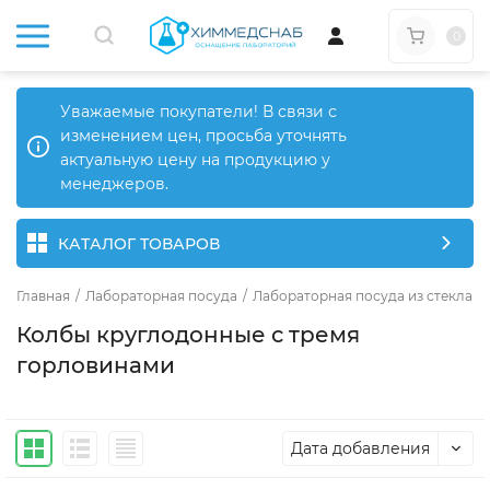
0
Уважаемые покупатели! В связи с
изменением цен, просьба уточнять
актуальную цену на продукцию у
менеджеров.
КАТАЛОГ ТОВАРОВ
Главная
/
Лабораторная посуда
/
Лабораторная посуда из стекла
/
Колбы круглодонные с тремя
горловинами
Дата добавления