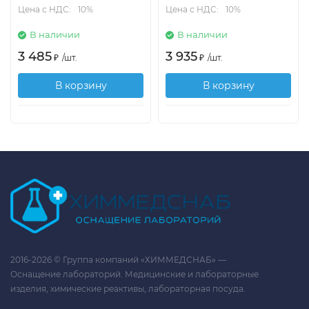
Цена с НДС:
10%
Цена с НДС:
10%
В наличии
В наличии
3 485
3 935
₽
/
шт.
₽
/
шт.
В корзину
В корзину
2016-2026 © Группа компаний «ХИММЕДСНАБ» —
Оснащение лабораторий. Медицинские и лабораторные
изделия, химические реактивы, лабораторная посуда.