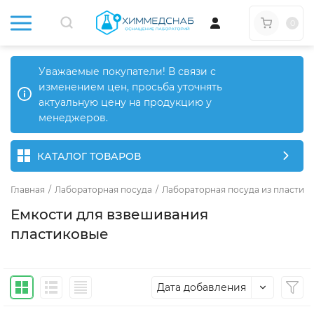
0
Уважаемые покупатели! В связи с
изменением цен, просьба уточнять
актуальную цену на продукцию у
менеджеров.
КАТАЛОГ ТОВАРОВ
Главная
/
Лабораторная посуда
/
Лабораторная посуда из пластика
Емкости для взвешивания
пластиковые
Дата добавления