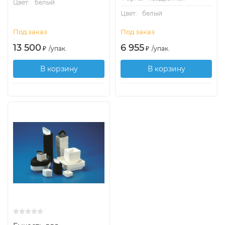
Цвет:
белый
Цвет:
белый
Под заказ
Под заказ
13 500
6 955
₽
/
упак.
₽
/
упак.
В корзину
В корзину