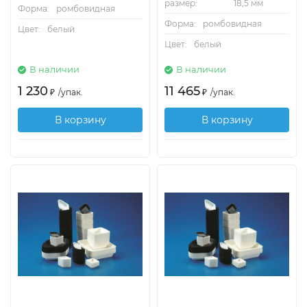
размер:
18,5 мм
Форма:
ромбовидная
Форма:
ромбовидная
Цвет:
белый
Цвет:
белый
В наличии
В наличии
1 230
11 465
₽
/
упак.
₽
/
упак.
В корзину
В корзину