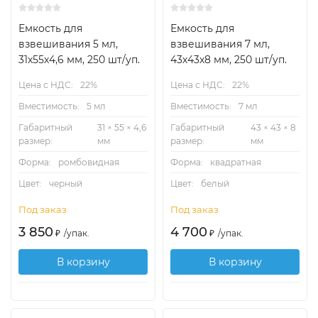
Емкость для
Емкость для
взвешивания 5 мл,
взвешивания 7 мл,
31х55х4,6 мм, 250 шт/уп.
43х43х8 мм, 250 шт/уп.
Цена с НДС:
22%
Цена с НДС:
22%
Вместимость:
5 мл
Вместимость:
7 мл
Габаритный
31 × 55 × 4,6
Габаритный
43 × 43 × 8
размер:
мм
размер:
мм
Форма:
ромбовидная
Форма:
квадратная
Цвет:
черный
Цвет:
белый
Под заказ
Под заказ
3 850
4 700
₽
/
упак.
₽
/
упак.
В корзину
В корзину