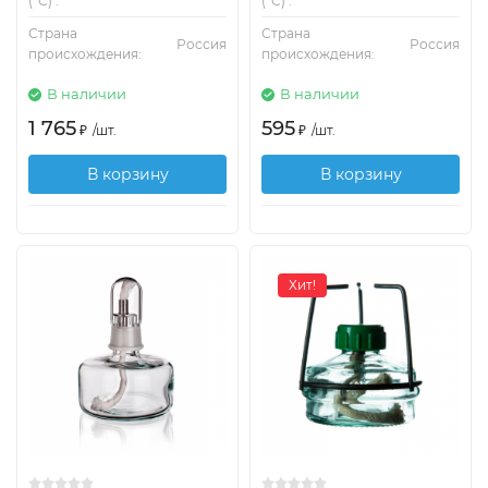
(°С) :
(°С) :
Страна
Страна
Россия
Россия
происхождения:
происхождения:
В наличии
В наличии
1 765
595
₽
/
шт.
₽
/
шт.
В корзину
В корзину
Хит!