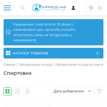
0
Уважаемые покупатели! В связи с
изменением цен, просьба уточнять
актуальную цену на продукцию у
менеджеров.
КАТАЛОГ ТОВАРОВ
Главная
/
Лабораторная посуда
/
Лабораторная посуда из стекла
/
Спиртовки
Дата добавления