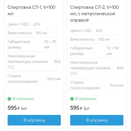
Спиртовка СЛ-1, V=100
Спиртовка СЛ-2, V=100
мл
мл, с металлической
оправой
Цена с НДС:
22%
Цена с НДС:
22%
Вместимость:
100 мл
Вместимость:
100 мл
Габаритный
72 × 115
размер:
мм
Габаритный
72 × 90
размер:
мм
Максимальная
температура пламени
900
Максимальная
(°С) :
температура пламени
900
(°С) :
Страна
Россия
происхождения:
Страна
Россия
происхождения:
В наличии
В наличии
595
595
₽
/
шт.
₽
/
шт.
В корзину
В корзину