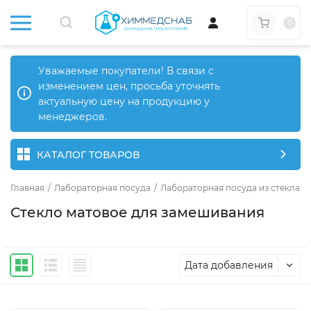
0
Уважаемые покупатели! В связи с
изменением цен, просьба уточнять
актуальную цену на продукцию у
менеджеров.
КАТАЛОГ ТОВАРОВ
Главная
/
Лабораторная посуда
/
Лабораторная посуда из стекла
/
Стекло матовое для замешивания
Дата добавления