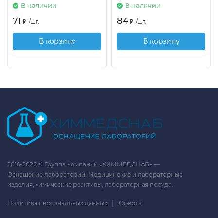
В наличии
В наличии
71
84
₽
/
шт.
₽
/
шт.
В корзину
В корзину
2016-2026 © Группа компаний «ХИММЕДСНАБ» —
Оснащение лабораторий. Медицинские и лабораторные
изделия, химические реактивы, лабораторная посуда.
|
Политика персональных данных
Оферта