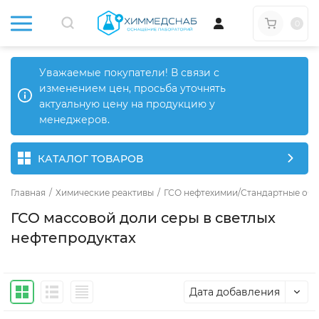
0
Уважаемые покупатели! В связи с
изменением цен, просьба уточнять
актуальную цену на продукцию у
менеджеров.
КАТАЛОГ ТОВАРОВ
Главная
/
Химические реактивы
/
ГСО нефтехимии/Стандартные обр
ГСО массовой доли серы в светлых
нефтепродуктах
Дата добавления