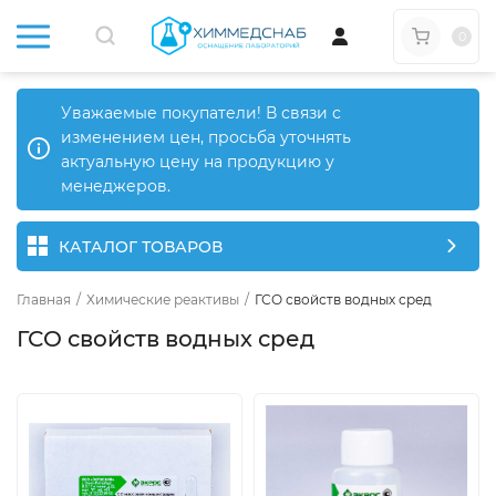
0
Уважаемые покупатели! В связи с
изменением цен, просьба уточнять
актуальную цену на продукцию у
менеджеров.
КАТАЛОГ ТОВАРОВ
Главная
/
Химические реактивы
/
ГСО свойств водных сред
ГСО свойств водных сред