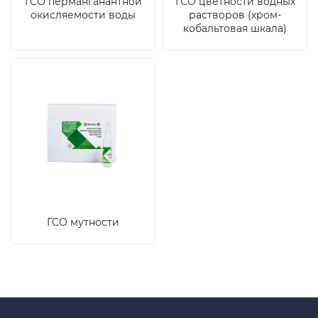
ГСО перманганантной
ГСО цветности водных
окисляемости воды
растворов (хром-
кобальтовая шкала)
ГСО мутности