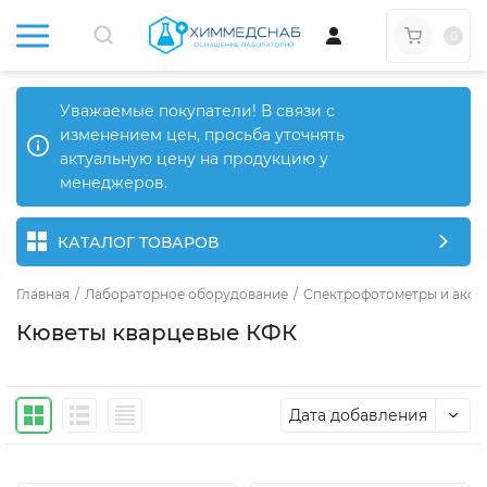
0
Уважаемые покупатели! В связи с
изменением цен, просьба уточнять
актуальную цену на продукцию у
менеджеров.
КАТАЛОГ ТОВАРОВ
Главная
/
Лабораторное оборудование
/
Спектрофотометры и аксе
Кюветы кварцевые КФК
Дата добавления