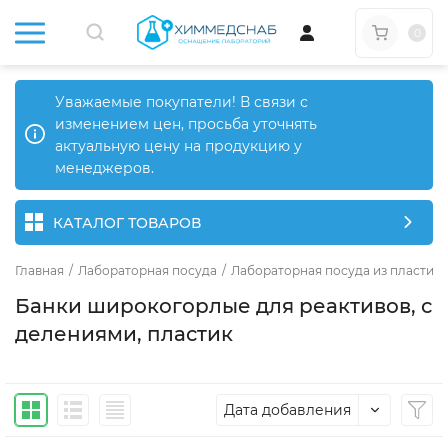
0
Уважаемые покупатели! В связи с
изменением цен, просьба уточнять
актуальную цену на продукцию у
менеджеров.
КАТАЛОГ ТОВАРОВ
Главная
/
Лабораторная посуда
/
Лабораторная посуда из пластика
Банки широкогорлые для реактивов, с
делениями, пластик
Дата добавления