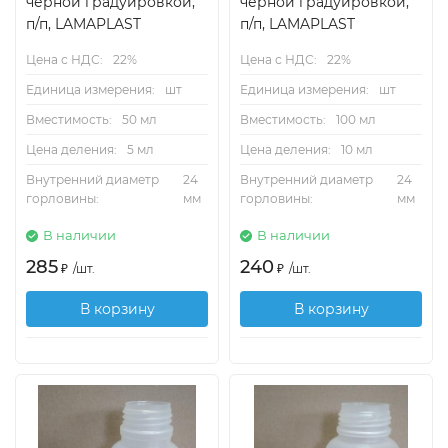
черной градуировкой,
черной градуировкой,
п/п, LAMAPLAST
п/п, LAMAPLAST
Цена с НДС:
22%
Цена с НДС:
22%
Единица измерения:
шт
Единица измерения:
шт
Вместимость:
50 мл
Вместимость:
100 мл
Цена деления:
5 мл
Цена деления:
10 мл
Внутренний диаметр
24
Внутренний диаметр
24
горловины:
мм
горловины:
мм
В наличии
В наличии
285
240
₽
/
шт.
₽
/
шт.
В корзину
В корзину