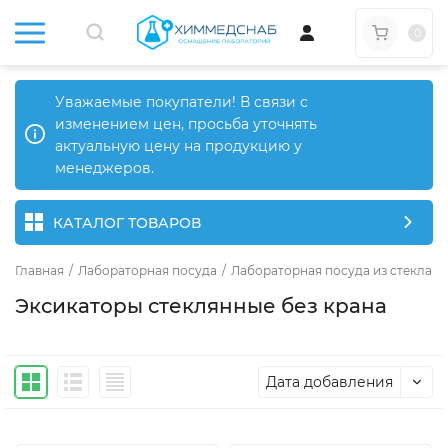
0
Уважаемые покупатели! В связи с
изменением цен, просьба уточнять
актуальную цену на продукцию у
менеджеров.
КАТАЛОГ ТОВАРОВ
Главная
/
Лабораторная посуда
/
Лабораторная посуда из стекла
/
Эксикаторы стеклянные без крана
Дата добавления