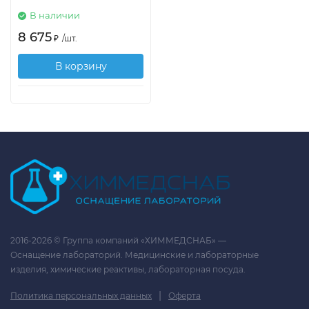
В наличии
8 675
₽
/
шт.
В корзину
2016-2026 © Группа компаний «ХИММЕДСНАБ» —
Оснащение лабораторий. Медицинские и лабораторные
изделия, химические реактивы, лабораторная посуда.
|
Политика персональных данных
Оферта