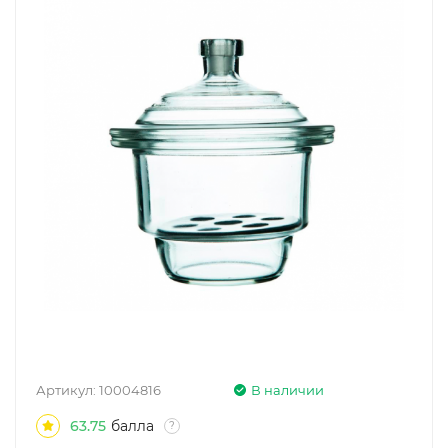
Артикул:
10004816
В наличии
63.75
балла
?