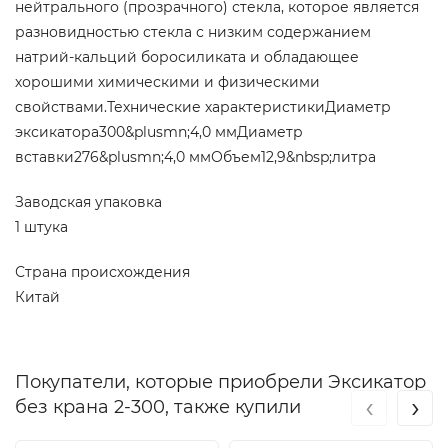
нейтрального (прозрачного) стекла, которое является
разновидностью стекла с низким содержанием
натрий-кальций боросиликата и обладающее
хорошими химическими и физическими
свойствами.Технические характеристикиДиаметр
эксикатора300&plusmn;4,0 ммДиаметр
вставки276&plusmn;4,0 ммОбъем12,9&nbsp;литра
Заводская упаковка
1 штука
Страна происхождения
Китай
Покупатели, которые приобрели Эксикатор
‹
›
без крана 2-300, также купили