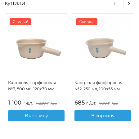
‹
›
купили
Скидка!
Скидка!
Кастрюля фарфоровая
Кастрюля фарфоровая
№3, 500 мл, 120х70 мм
№2, 250 мл, 100х55 мм
1 100
685
1 280
790
₽
/
шт.
₽
/
шт.
₽
/
шт.
₽
/
шт.
В корзину
В корзину