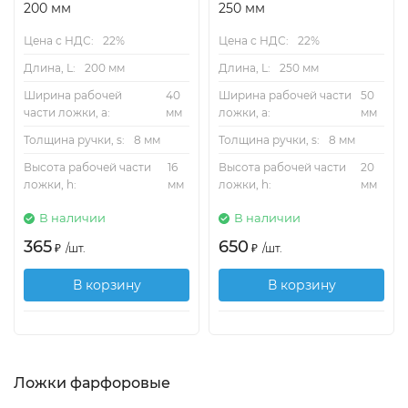
200 мм
250 мм
Цена с НДС:
22%
Цена с НДС:
22%
Длина, L:
200 мм
Длина, L:
250 мм
Ширина рабочей
40
Ширина рабочей части
50
части ложки, a:
мм
ложки, a:
мм
Толщина ручки, s:
8 мм
Толщина ручки, s:
8 мм
Высота рабочей части
16
Высота рабочей части
20
ложки, h:
мм
ложки, h:
мм
В наличии
В наличии
365
650
₽
/
шт.
₽
/
шт.
В корзину
В корзину
Ложки фарфоровые