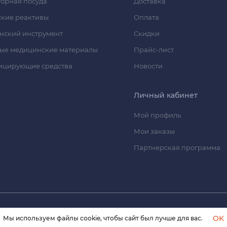
орная посуда
Доставка
кие реактивы
Оплата
нский инструмент
Скидки
ые медицинские материалы
Прайс-лист
ицирующие средства
Новости
Личный кабинет
Мой профиль
Мои заказы
Партнерская программа
© 2026 himmedsnab.ru. Все права защищены
OK
Мы используем файлы cookie, чтобы сайт был лучше для вас.