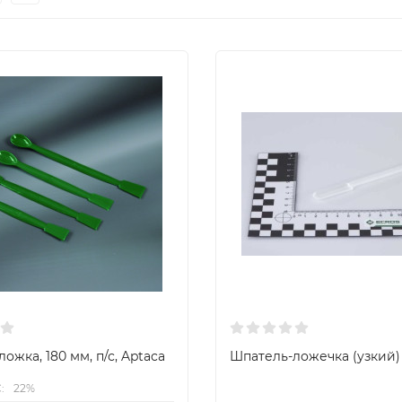
ожка, 180 мм, п/с, Aptaca
Шпатель-ложечка (узкий)
:
22%