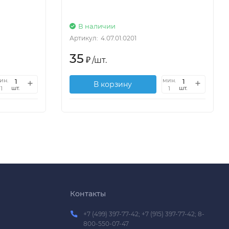
В наличии
Артикул:
4.07.01.0201
35
₽
/
шт.
ин.
мин.
В корзину
шт.
шт.
1
1
Контакты
+7 (499) 397-77-42; +7 (915) 397-77-42; 8-
800-550-07-47