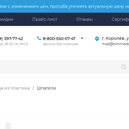
язи с изменением цен, просьба уточнять актуальную цену 
Скидки
Прайс-лист
Отзывы
Сертиф
г. Королёв, у
9) 397-77-42
8-800-550-07-47
mail@himmeds
 до 18:00 по МСК
звонок бесплатный
а из пластика
/
Шпатели