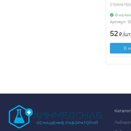
Страна пр
В нали
Артикул:
1
52
₽
/
шт
В 
Катало
Лаборат