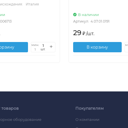
оисхождения:
Италия
чии
В наличии
2006713
Артикул:
4.07.01.0191
29
.
₽
/
шт.
мин.
м
корзину
В корзину
шт.
1
г товаров
Покупателям
орное оборудование
О компании