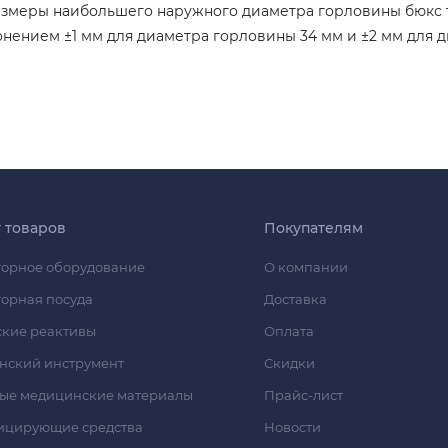
Размеры наибольшего наружного диаметра горловины бюк
онением ±1 мм для диаметра горловины 34 мм и ±2 мм для 
г товаров
Покупателям
орное оборудование
О компании
орная посуда
Доставка
кие реактивы
Оплата
нский инструмент
Скидки
ые медицинские материалы
Прайс-лист
ицирующие средства
Новости