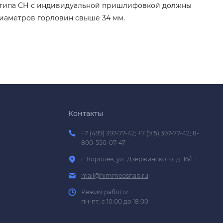
с типа СН с индивидуальной пришлифовкой должны
диаметров горловин свыше 34 мм.
Контакты
+7 (499) 397-77-42; +7 (915) 397-77-42; 8-
800-550-07-47
г. Королёв, ул. Дзержинского, д. 16/1
mail@himmedsnab.ru
Режим работы:
пн-пт: с 10:00 до 18:00