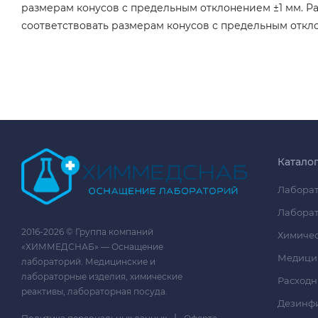
размерам конусов с предельным отклонением ±1 мм. 
соответствовать размерам конусов с предельным откл
Катало
Лаборат
Лаборат
2016-2026 © Группа компаний
Химичес
«ХИММЕДСНАБ» — Оснащение
Медици
лабораторий. Медицинские и
лабораторные изделия, химические
Расходн
реактивы, лабораторная посуда.
Дезинф