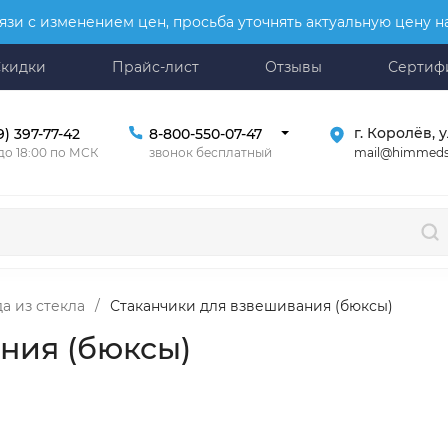
язи с изменением цен, просьба уточнять актуальную цену 
Скидки
Прайс-лист
Отзывы
Сертиф
г. Королёв, у
9) 397-77-42
8-800-550-07-47
mail@himmeds
 до 18:00 по МСК
звонок бесплатный
а из стекла
/
Стаканчики для взвешивания (бюксы)
ния (бюксы)