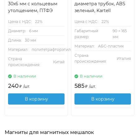
30х6 мм с кольцевым
диаметра трубок, ABS
утолщением, ПТФЭ
зеленый, Kartell
Цена с НДС:
22%
Цена с НДС:
22%
Диаметр:
6 мм
Габаритный
90 × 165
размер:
мм
Длина:
30 мм
Материал:
АБС-пластик
Материал:
политетрафторэтилен
Страна
Италия
Страна
происхождения:
Китай
происхождения:
В наличии
В наличии
240
585
₽
/
шт.
₽
/
шт.
В корзину
В корзину
Магниты для магнитных мешалок