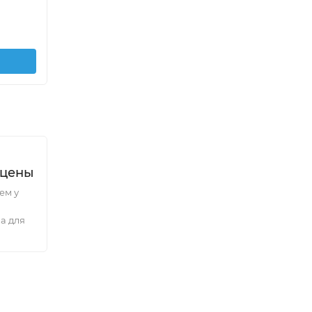
 цены
ем у
а для