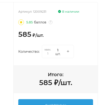
Артикул:
12009231
В наличии
5.85
баллов
?
585
₽
/
шт.
мин.
Количество:
шт.
1
Итого:
585
₽
/
шт.