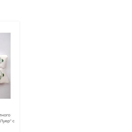
тного
Луер" с