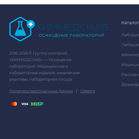
Катало
Лаборат
Лаборат
2016-2026 © Группа компаний
Химичес
«ХИММЕДСНАБ» — Оснащение
Медици
лабораторий. Медицинские и
лабораторные изделия, химические
Расходн
реактивы, лабораторная посуда.
Дезинф
|
Политика персональных данных
Оферта