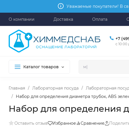
Уважаемые покупатели! В св
О компании
Доставка
Оплата
+7 (49
с 10:00
Каталог товаров
Главная
/
Лабораторная посуда
/
Лабораторная посу
/
Набор для определения диаметра трубок, ABS зелены
Набор для определения ди
Оставить отзыв
Избранное
Сравнение
Поделит