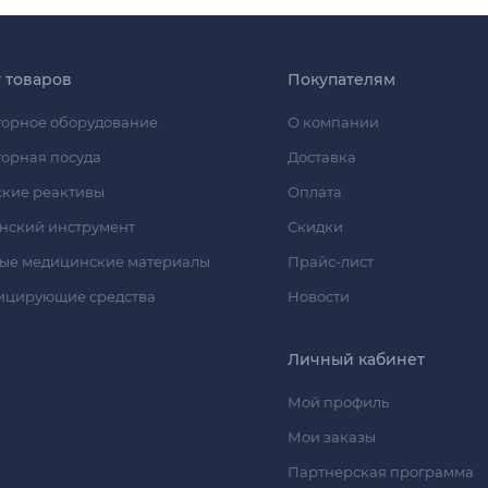
г товаров
Покупателям
орное оборудование
О компании
орная посуда
Доставка
кие реактивы
Оплата
нский инструмент
Скидки
ые медицинские материалы
Прайс-лист
ицирующие средства
Новости
Личный кабинет
Мой профиль
Мои заказы
Партнерская программа