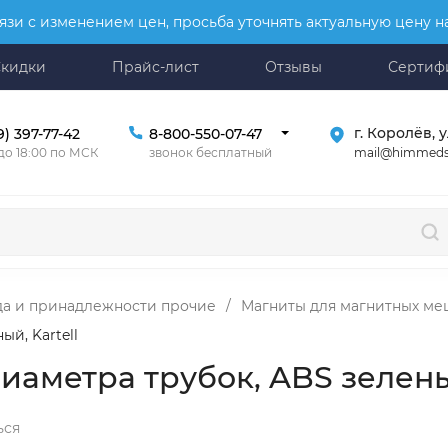
язи с изменением цен, просьба уточнять актуальную цену 
Скидки
Прайс-лист
Отзывы
Сертиф
г. Королёв, у
9) 397-77-42
8-800-550-07-47
mail@himmeds
 до 18:00 по МСК
звонок бесплатный
да и принадлежности прочие
/
Магниты для магнитных ме
й, Kartell
аметра трубок, ABS зеленый
ься