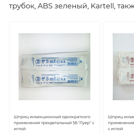
трубок, ABS зеленый, Kartell, та
Шприц инъекционный однократного
Шприц инъе
применения трехдетальный 5Б "Луер" с
применения 
иглой
с иглой