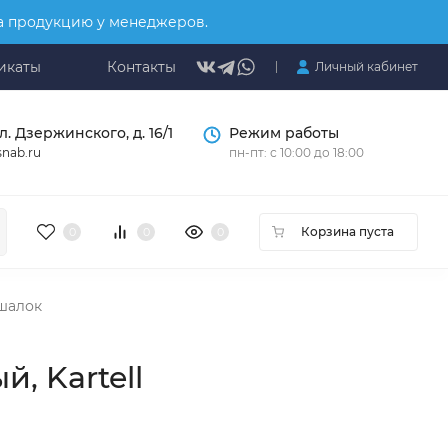
на продукцию у менеджеров.
икаты
Контакты
Личный кабинет
л. Дзержинского, д. 16/1
Режим работы
nab.ru
пн-пт: с 10:00 до 18:00
Корзина пуста
0
0
0
шалок
, Kartell