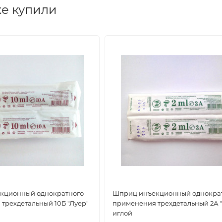
кже купили
кционный однократного
Шприц инъекционный однокра
трехдетальный 10Б "Луер"
применения трехдетальный 2А "
иглой