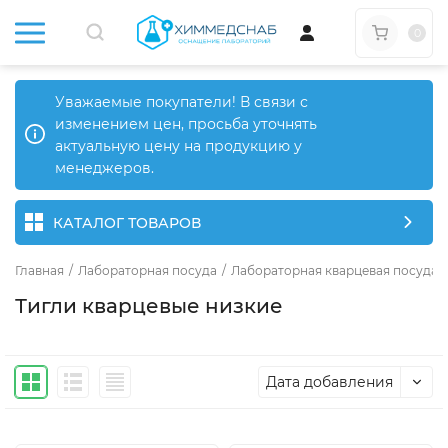
0
Уважаемые покупатели! В связи с
изменением цен, просьба уточнять
актуальную цену на продукцию у
менеджеров.
КАТАЛОГ ТОВАРОВ
Главная
/
Лабораторная посуда
/
Лабораторная кварцевая посуда
/
Тигли кварцевые низкие
Дата добавления