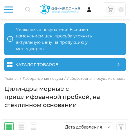
0
Уважаемые покупатели! В связи с
изменением цен, просьба уточнять
актуальную цену на продукцию у
менеджеров.
КАТАЛОГ ТОВАРОВ
Главная
/
Лабораторная посуда
/
Лабораторная посуда из стекла
/
Цилиндры мерные с
пришлифованной пробкой, на
стеклянном основании
Дата добавления