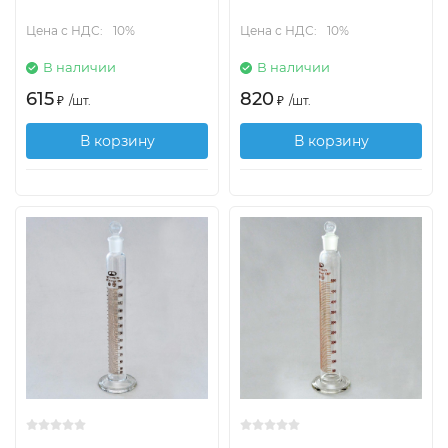
Цена с НДС:
10%
Цена с НДС:
10%
В наличии
В наличии
615
820
₽
/
шт.
₽
/
шт.
В корзину
В корзину