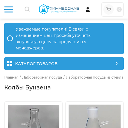
0
Уважаемые покупатели! В связи с
изменением цен, просьба уточнять
актуальную цену на продукцию у
менеджеров.
КАТАЛОГ ТОВАРОВ
Главная
/
Лабораторная посуда
/
Лабораторная посуда из стекла
/
Колбы Бунзена