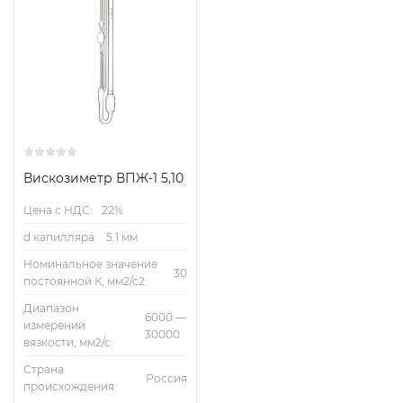
Вискозиметр ВПЖ-1 5,10
Цена с НДС:
22%
d капилляра:
5.1 мм
Номинальное значение
30
постоянной К, мм2/с2:
Диапазон
6000 —
измерений
30000
вязкости, мм2/с:
Страна
Россия
происхождения: