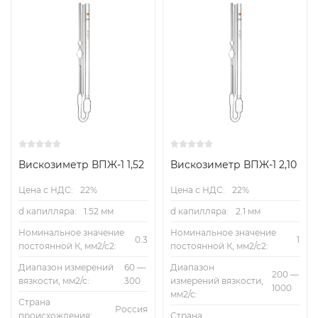
Вискозиметр ВПЖ-1 1,52
Вискозиметр ВПЖ-1 2,10
Цена с НДС:
22%
Цена с НДС:
22%
d капилляра:
1.52 мм
d капилляра:
2.1 мм
Номинальное значение
Номинальное значение
0.3
1
постоянной К, мм2/с2:
постоянной К, мм2/с2:
Диапазон измерений
60 —
Диапазон
200 —
вязкости, мм2/с:
300
измерений вязкости,
1000
мм2/с:
Страна
Россия
происхождения:
Страна