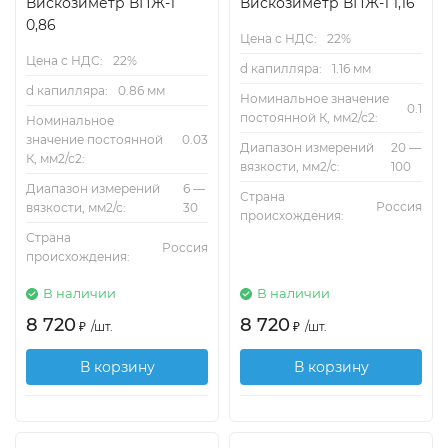
Вискозиметр ВПЖ-1
Вискозиметр ВПЖ-1 1,16
0,86
Цена с НДС:
22%
Цена с НДС:
22%
d капилляра:
1.16 мм
d капилляра:
0.86 мм
Номинальное значение
0.1
постоянной К, мм2/с2:
Номинальное
значение постоянной
0.03
Диапазон измерений
20 —
К, мм2/с2:
вязкости, мм2/с:
100
Диапазон измерений
6 —
Страна
Россия
вязкости, мм2/с:
30
происхождения:
Страна
Россия
происхождения:
В наличии
В наличии
8 720
8 720
₽
/
шт.
₽
/
шт.
В корзину
В корзину