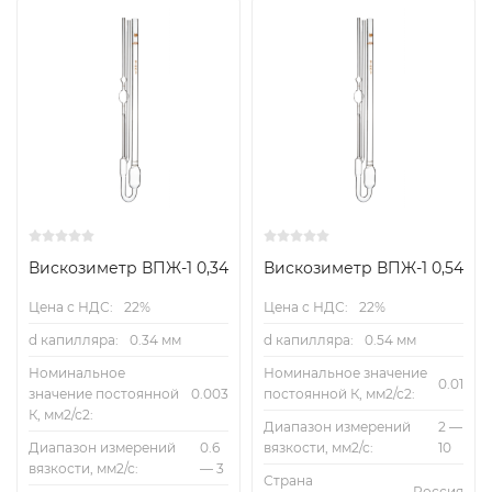
Вискозиметр ВПЖ-1 0,34
Вискозиметр ВПЖ-1 0,54
Цена с НДС:
22%
Цена с НДС:
22%
d капилляра:
0.34 мм
d капилляра:
0.54 мм
Номинальное
Номинальное значение
0.01
значение постоянной
0.003
постоянной К, мм2/с2:
К, мм2/с2:
Диапазон измерений
2 —
Диапазон измерений
0.6
вязкости, мм2/с:
10
вязкости, мм2/с:
— 3
Страна
Россия