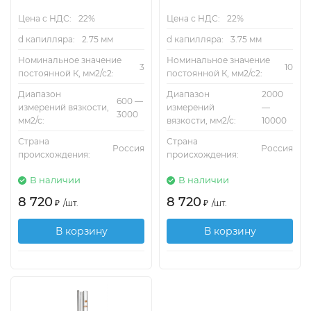
Цена с НДС:
22%
Цена с НДС:
22%
d капилляра:
2.75 мм
d капилляра:
3.75 мм
Номинальное значение
Номинальное значение
3
10
постоянной К, мм2/с2:
постоянной К, мм2/с2:
Диапазон
Диапазон
2000
600 —
измерений вязкости,
измерений
—
3000
мм2/с:
вязкости, мм2/с:
10000
Страна
Страна
Россия
Россия
происхождения:
происхождения:
В наличии
В наличии
8 720
8 720
₽
/
шт.
₽
/
шт.
В корзину
В корзину